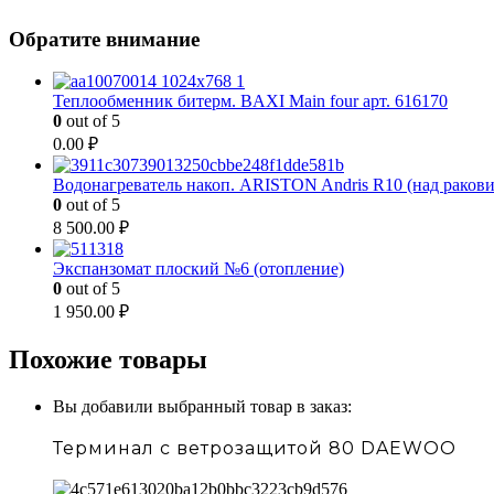
Обратите внимание
Теплообменник битерм. BAXI Main four арт. 616170
0
out of 5
0.00
₽
Водонагреватель накоп. ARISTON Andris R10 (над раков
0
out of 5
8 500.00
₽
Экспанзомат плоский №6 (отопление)
0
out of 5
1 950.00
₽
Похожие товары
Вы добавили выбранный товар в заказ:
Терминал с ветрозащитой 80 DAEWOO