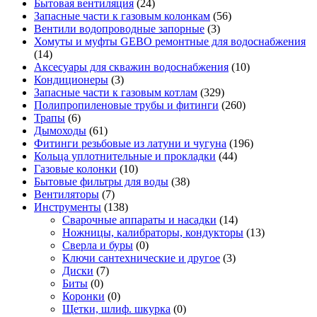
Бытовая вентиляция
(24)
Запасные части к газовым колонкам
(56)
Вентили водопроводные запорные
(3)
Хомуты и муфты GEBO ремонтные для водоснабжения
(14)
Аксесуары для скважин водоснабжения
(10)
Кондиционеры
(3)
Запасные части к газовым котлам
(329)
Полипропиленовые трубы и фитинги
(260)
Трапы
(6)
Дымоходы
(61)
Фитинги резьбовые из латуни и чугуна
(196)
Кольца уплотнительные и прокладки
(44)
Газовые колонки
(10)
Бытовые фильтры для воды
(38)
Вентиляторы
(7)
Инструменты
(138)
Сварочные аппараты и насадки
(14)
Ножницы, калибраторы, кондукторы
(13)
Сверла и буры
(0)
Ключи сантехнические и другое
(3)
Диски
(7)
Биты
(0)
Коронки
(0)
Щетки, шлиф. шкурка
(0)