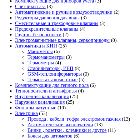
Комплектующие для приборов учета
(3)
Счетчики газа
(3)
Автоматические и ручные воздухоотводчики
(2)
Редукторы давления для воды
(3)
Смесительные и трехходовые клапаны
(3)
Предохранительные клапаны
(4)
Группы безопасности
(2)
Электромагнитные клапаны, сервоприводы
(0)
Автоматика и КИП
(25)
Манометры
(6)
Термоманометры
(3)
Термометры
(4)
Стабилизаторы, ИБП
(8)
GSM-теплоинформаторы
(0)
Термостаты комнатные
(5)
Комлпектующие для теплого пола
(6)
Теплоносители и антифризы
(4)
Внутренняя канализация
(75)
Наружная канализация
(25)
Фильтры латунные
(10)
Электрика
(53)
Провода , кабели, гофра электромонтажная
(13)
Автоматические выключатели
(13)
Вилки , розетки , клемники и другое
(11)
Боксы для автоматов
(6)