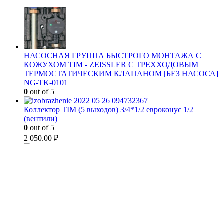
НАСОСНАЯ ГРУППА БЫСТРОГО МОНТАЖА С
КОЖУХОМ TIM - ZEISSLER С ТРЕХХОДОВЫМ
ТЕРМОСТАТИЧЕСКИМ КЛАПАНОМ [БЕЗ НАСОСА]
NG-TK-0101
0
out of 5
Коллектор TIM (5 выходов) 3/4*1/2 евроконус 1/2
(вентили)
0
out of 5
2 050.00
₽
Коллектор TIM (4 выхода) 3/4*1/2 евроконус 1/2
(вентили)
0
out of 5
1 370.00
₽
CUSTOM HTML BLOCK