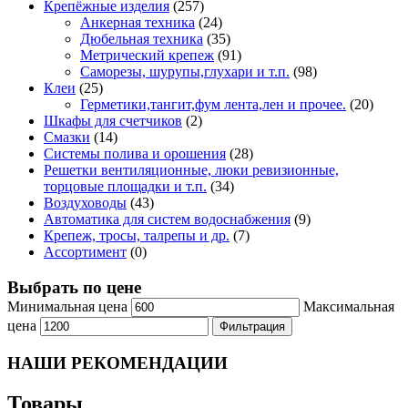
Крепёжные изделия
(257)
Анкерная техника
(24)
Дюбельная техника
(35)
Метрический крепеж
(91)
Саморезы, шурупы,глухари и т.п.
(98)
Клеи
(25)
Герметики,тангит,фум лента,лен и прочее.
(20)
Шкафы для счетчиков
(2)
Смазки
(14)
Системы полива и орошения
(28)
Решетки вентиляционные, люки ревизионные,
торцовые площадки и т.п.
(34)
Воздуховоды
(43)
Автоматика для систем водоснабжения
(9)
Крепеж, тросы, талрепы и др.
(7)
Ассортимент
(0)
Выбрать по цене
Минимальная цена
Максимальная
цена
Фильтрация
НАШИ РЕКОМЕНДАЦИИ
Товары