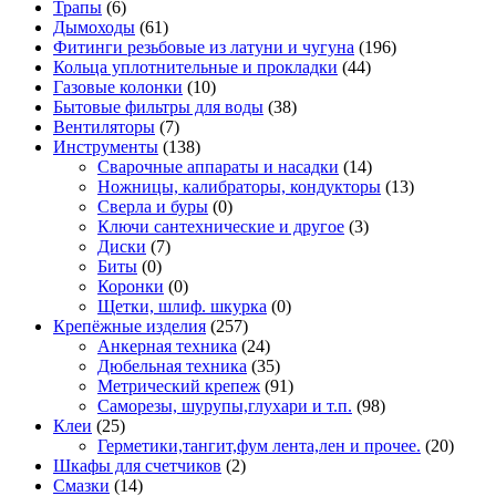
Трапы
(6)
Дымоходы
(61)
Фитинги резьбовые из латуни и чугуна
(196)
Кольца уплотнительные и прокладки
(44)
Газовые колонки
(10)
Бытовые фильтры для воды
(38)
Вентиляторы
(7)
Инструменты
(138)
Сварочные аппараты и насадки
(14)
Ножницы, калибраторы, кондукторы
(13)
Сверла и буры
(0)
Ключи сантехнические и другое
(3)
Диски
(7)
Биты
(0)
Коронки
(0)
Щетки, шлиф. шкурка
(0)
Крепёжные изделия
(257)
Анкерная техника
(24)
Дюбельная техника
(35)
Метрический крепеж
(91)
Саморезы, шурупы,глухари и т.п.
(98)
Клеи
(25)
Герметики,тангит,фум лента,лен и прочее.
(20)
Шкафы для счетчиков
(2)
Смазки
(14)