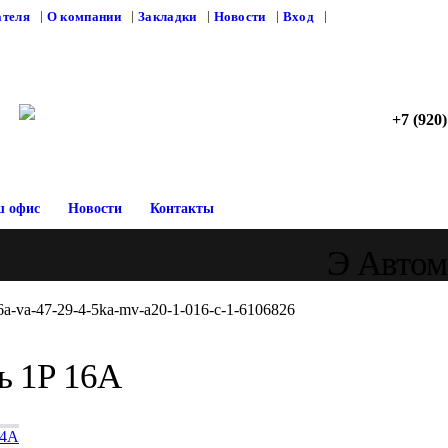
ателя
О компании
Закладки
Новости
Вход
+7 (920)
 офис
Новости
Контакты
Э Автом
ь 1Р 16А
 4А