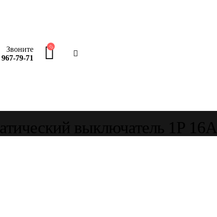
Звоните
 967-79-71
атический выключатель 1Р 16А