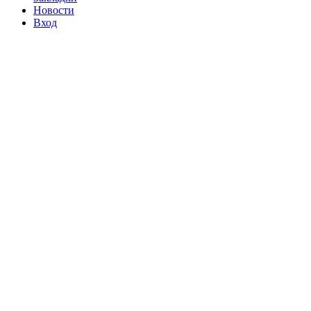
Новости
Вход
БЫСТРАЯ
ДОСТАВКА
ГАРАНТИЯ
ВОЗВРАТА
ДЕНЕГ
ПОМОЖЕМ
ПОСОВЕТУЕМ
Обратите внимание