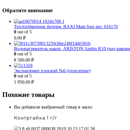
Обратите внимание
Теплообменник битерм. BAXI Main four арт. 616170
0
out of 5
0.00
₽
Водонагреватель накоп. ARISTON Andris R10 (над раков
0
out of 5
8 500.00
₽
Экспанзомат плоский №6 (отопление)
0
out of 5
1 950.00
₽
Похожие товары
Вы добавили выбранный товар в заказ:
Контргайка 1 г/г