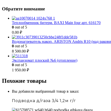
Обратите внимание
Теплообменник битерм. BAXI Main four арт. 616170
0
out of 5
0.00
₽
Водонагреватель накоп. ARISTON Andris R10 (над раков
0
out of 5
8 500.00
₽
Экспанзомат плоский №6 (отопление)
0
out of 5
1 950.00
₽
Похожие товары
Вы добавили выбранный товар в заказ:
Подводка д/газа 3/4 1,2м г/г