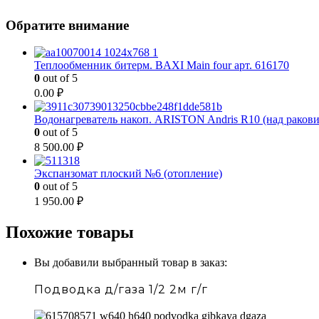
Обратите внимание
Теплообменник битерм. BAXI Main four арт. 616170
0
out of 5
0.00
₽
Водонагреватель накоп. ARISTON Andris R10 (над раков
0
out of 5
8 500.00
₽
Экспанзомат плоский №6 (отопление)
0
out of 5
1 950.00
₽
Похожие товары
Вы добавили выбранный товар в заказ:
Подводка д/газа 1/2 2м г/г