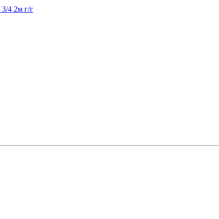
3/4 2м г/г