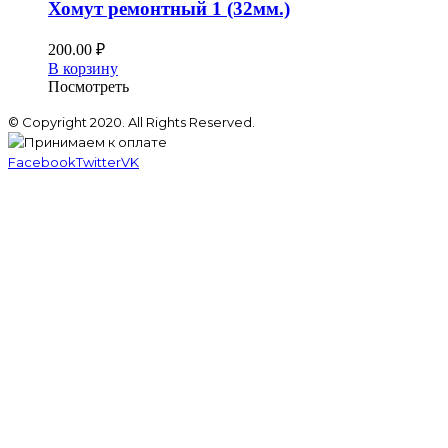
Хомут ремонтный 1 (32мм.)
200.00
₽
В корзину
Посмотреть
© Copyright 2020. All Rights Reserved.
Facebook
Twitter
VK
Главная
Каталог товаров
—-
Газовые колонки
Бытовые фильтры для воды
Воздуховоды
Сварочные аппараты и насадки
Провода , кабели, гофра электромонтажная
Фильтры латунные
—-
Кондиционеры
Вентиляторы