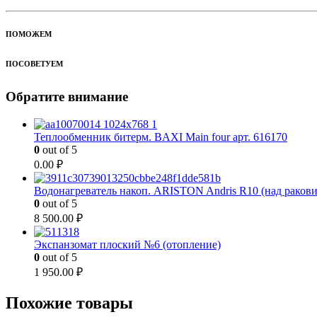
ПОМОЖЕМ
ПОСОВЕТУЕМ
Обратите внимание
Теплообменник битерм. BAXI Main four арт. 616170
0
out of 5
0.00
₽
Водонагреватель накоп. ARISTON Andris R10 (над раков
0
out of 5
8 500.00
₽
Экспанзомат плоский №6 (отопление)
0
out of 5
1 950.00
₽
Похожие товары