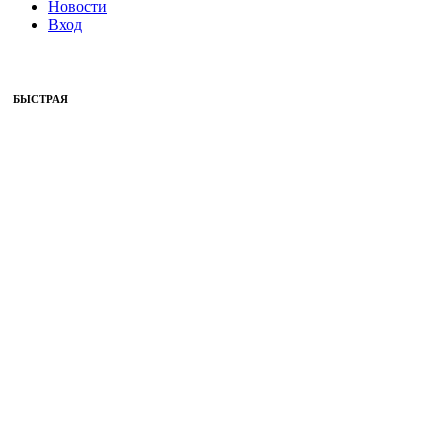
Новости
Вход
БЫСТРАЯ
ДОСТАВКА
ГАРАНТИЯ
ВОЗВРАТА
ДЕНЕГ
ПОМОЖЕМ
ПОСОВЕТУЕМ
Обратите внимание