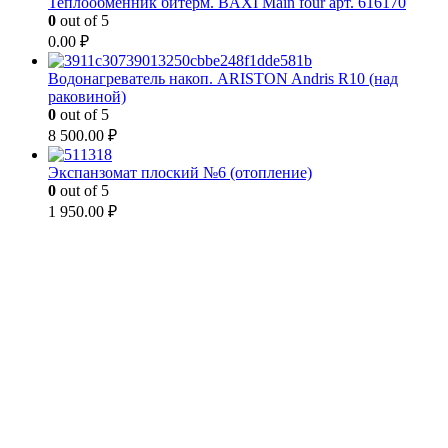
Теплообменник битерм. BAXI Main four арт. 616170
0
out of 5
0.00
₽
Водонагреватель накоп. ARISTON Andris R10 (над
раковиной)
0
out of 5
8 500.00
₽
Экспанзомат плоский №6 (отопление)
0
out of 5
1 950.00
₽