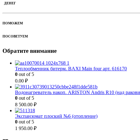
ДЕНЕГ
ПОМОЖЕМ
ПОСОВЕТУЕМ
Обратите внимание
Теплообменник битерм. BAXI Main four арт. 616170
0
out of 5
0.00
₽
Водонагреватель накоп. ARISTON Andris R10 (над раков
0
out of 5
8 500.00
₽
Экспанзомат плоский №6 (отопление)
0
out of 5
1 950.00
₽