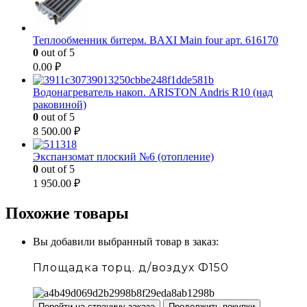
Теплообменник битерм. BAXI Main four арт. 616170
0
out of 5
0.00
₽
Водонагреватель накоп. ARISTON Andris R10 (над
раковиной)
0
out of 5
8 500.00
₽
Экспанзомат плоский №6 (отопление)
0
out of 5
1 950.00
₽
Похожие товары
Вы добавили выбранный товар в заказ:
Площадка торц. д/воздух Ф150
Перейти на страницу заказа
Продолжить покупки