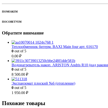
ПОМОЖЕМ
ПОСОВЕТУЕМ
Обратите внимание
Теплообменник битерм. BAXI Main four арт. 616170
0
out of 5
0.00
₽
Водонагреватель накоп. ARISTON Andris R10 (над раков
0
out of 5
8 500.00
₽
Экспанзомат плоский №6 (отопление)
0
out of 5
1 950.00
₽
Похожие товары