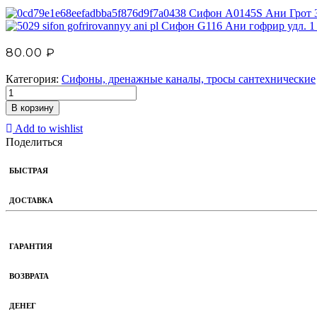
Сифон А0145S Ани Грот 3
Сифон G116 Ани гофрир удл. 1
80.00
₽
Категория:
Сифоны, дренажные каналы, тросы сантехнические
В корзину
Add to wishlist
Поделиться
БЫСТРАЯ
ДОСТАВКА
ГАРАНТИЯ
ВОЗВРАТА
ДЕНЕГ