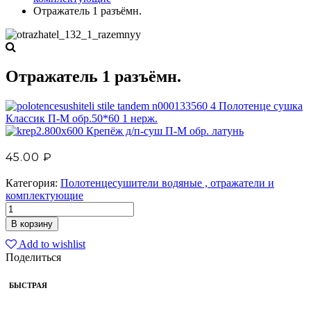
Отражатель 1 разъёмн.
Отражатель 1 разъёмн.
Полотенце сушка
Классик П-М обр.50*60 1 нерж.
Крепёж д/п-суш П-М обр. латунь
45.00
₽
Категория:
Полотенцесушители водяные , отражатели и
комплектующие
В корзину
Add to wishlist
Поделиться
БЫСТРАЯ