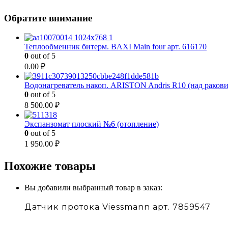
Обратите внимание
Теплообменник битерм. BAXI Main four арт. 616170
0
out of 5
0.00
₽
Водонагреватель накоп. ARISTON Andris R10 (над раков
0
out of 5
8 500.00
₽
Экспанзомат плоский №6 (отопление)
0
out of 5
1 950.00
₽
Похожие товары
Вы добавили выбранный товар в заказ:
Датчик протока Viessmann арт. 7859547