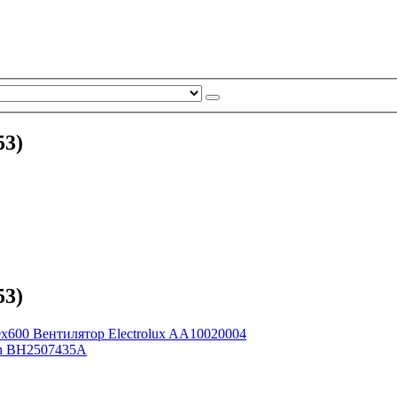
53)
53)
Вентилятор Electrolux AA10020004
en BH2507435A