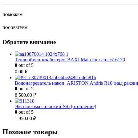
ПОМОЖЕМ
ПОСОВЕТУЕМ
Обратите внимание
Теплообменник битерм. BAXI Main four арт. 616170
0
out of 5
0.00
₽
Водонагреватель накоп. ARISTON Andris R10 (над раков
0
out of 5
8 500.00
₽
Экспанзомат плоский №6 (отопление)
0
out of 5
1 950.00
₽
Похожие товары