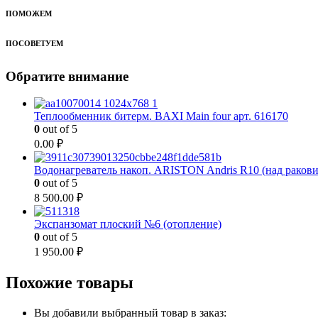
ПОМОЖЕМ
ПОСОВЕТУЕМ
Обратите внимание
Теплообменник битерм. BAXI Main four арт. 616170
0
out of 5
0.00
₽
Водонагреватель накоп. ARISTON Andris R10 (над раков
0
out of 5
8 500.00
₽
Экспанзомат плоский №6 (отопление)
0
out of 5
1 950.00
₽
Похожие товары
Вы добавили выбранный товар в заказ: