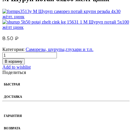
М Шуруп саморез потай крупн резьба 4х30
жёлт. цинк
М Шуруп потай 5х100
жёлт цинк
8.50
₽
Категория:
Саморезы, шурупы,глухари и т.п.
В корзину
Add to wishlist
Поделиться
БЫСТРАЯ
ДОСТАВКА
ГАРАНТИЯ
ВОЗВРАТА