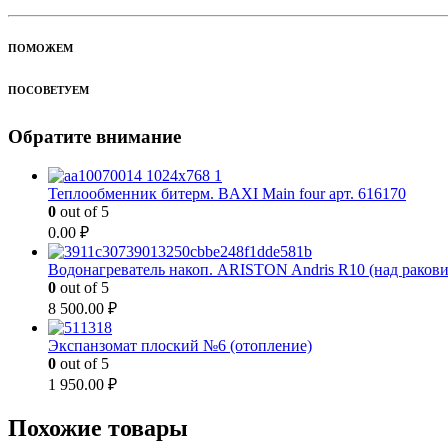
ПОМОЖЕМ
ПОСОВЕТУЕМ
Обратите внимание
Теплообменник битерм. BAXI Main four арт. 616170
0
out of 5
0.00
₽
Водонагреватель накоп. ARISTON Andris R10 (над раков
0
out of 5
8 500.00
₽
Экспанзомат плоский №6 (отопление)
0
out of 5
1 950.00
₽
Похожие товары