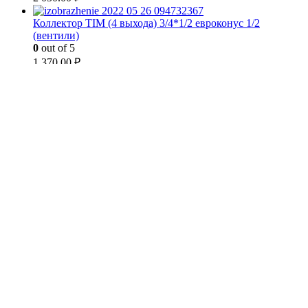
Коллектор TIM (4 выхода) 3/4*1/2 евроконус 1/2
(вентили)
0
out of 5
1 370.00
₽
Товары
НАСОСНАЯ ГРУППА БЫСТРОГО МОНТАЖА С
КОЖУХОМ TIM - ZEISSLER С ТРЕХХОДОВЫМ
ТЕРМОСТАТИЧЕСКИМ КЛАПАНОМ [БЕЗ НАСОСА]
NG-TK-0101
0
out of 5
Коллектор TIM (5 выходов) 3/4*1/2 евроконус 1/2
(вентили)
0
out of 5
2 050.00
₽
Коллектор TIM (4 выхода) 3/4*1/2 евроконус 1/2
(вентили)
0
out of 5