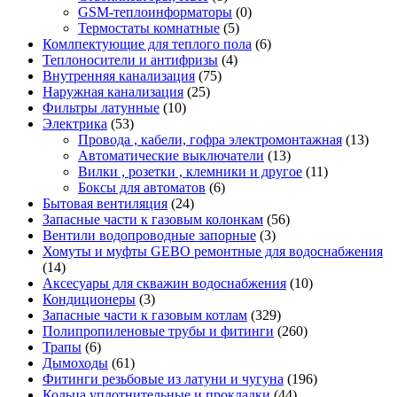
GSM-теплоинформаторы
(0)
Термостаты комнатные
(5)
Комлпектующие для теплого пола
(6)
Теплоносители и антифризы
(4)
Внутренняя канализация
(75)
Наружная канализация
(25)
Фильтры латунные
(10)
Электрика
(53)
Провода , кабели, гофра электромонтажная
(13)
Автоматические выключатели
(13)
Вилки , розетки , клемники и другое
(11)
Боксы для автоматов
(6)
Бытовая вентиляция
(24)
Запасные части к газовым колонкам
(56)
Вентили водопроводные запорные
(3)
Хомуты и муфты GEBO ремонтные для водоснабжения
(14)
Аксесуары для скважин водоснабжения
(10)
Кондиционеры
(3)
Запасные части к газовым котлам
(329)
Полипропиленовые трубы и фитинги
(260)
Трапы
(6)
Дымоходы
(61)
Фитинги резьбовые из латуни и чугуна
(196)
Кольца уплотнительные и прокладки
(44)