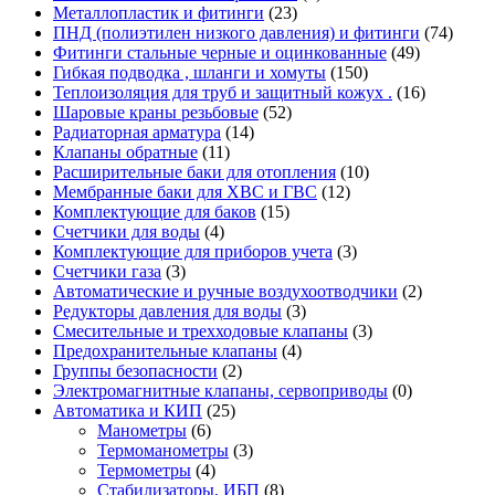
Металлопластик и фитинги
(23)
ПНД (полиэтилен низкого давления) и фитинги
(74)
Фитинги стальные черные и оцинкованные
(49)
Гибкая подводка , шланги и хомуты
(150)
Теплоизоляция для труб и защитный кожух .
(16)
Шаровые краны резьбовые
(52)
Радиаторная арматура
(14)
Клапаны обратные
(11)
Расширительные баки для отопления
(10)
Мембранные баки для ХВС и ГВС
(12)
Комплектующие для баков
(15)
Счетчики для воды
(4)
Комплектующие для приборов учета
(3)
Счетчики газа
(3)
Автоматические и ручные воздухоотводчики
(2)
Редукторы давления для воды
(3)
Смесительные и трехходовые клапаны
(3)
Предохранительные клапаны
(4)
Группы безопасности
(2)
Электромагнитные клапаны, сервоприводы
(0)
Автоматика и КИП
(25)
Манометры
(6)
Термоманометры
(3)
Термометры
(4)
Стабилизаторы, ИБП
(8)