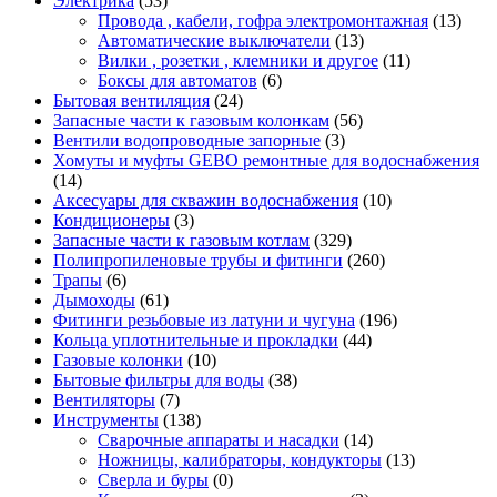
Электрика
(53)
Провода , кабели, гофра электромонтажная
(13)
Автоматические выключатели
(13)
Вилки , розетки , клемники и другое
(11)
Боксы для автоматов
(6)
Бытовая вентиляция
(24)
Запасные части к газовым колонкам
(56)
Вентили водопроводные запорные
(3)
Хомуты и муфты GEBO ремонтные для водоснабжения
(14)
Аксесуары для скважин водоснабжения
(10)
Кондиционеры
(3)
Запасные части к газовым котлам
(329)
Полипропиленовые трубы и фитинги
(260)
Трапы
(6)
Дымоходы
(61)
Фитинги резьбовые из латуни и чугуна
(196)
Кольца уплотнительные и прокладки
(44)
Газовые колонки
(10)
Бытовые фильтры для воды
(38)
Вентиляторы
(7)
Инструменты
(138)
Сварочные аппараты и насадки
(14)
Ножницы, калибраторы, кондукторы
(13)
Сверла и буры
(0)