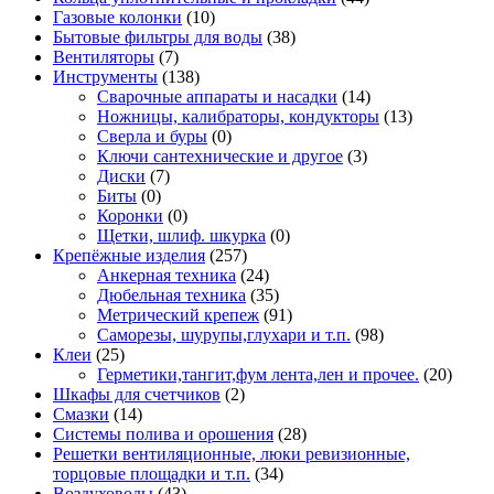
Газовые колонки
(10)
Бытовые фильтры для воды
(38)
Вентиляторы
(7)
Инструменты
(138)
Сварочные аппараты и насадки
(14)
Ножницы, калибраторы, кондукторы
(13)
Сверла и буры
(0)
Ключи сантехнические и другое
(3)
Диски
(7)
Биты
(0)
Коронки
(0)
Щетки, шлиф. шкурка
(0)
Крепёжные изделия
(257)
Анкерная техника
(24)
Дюбельная техника
(35)
Метрический крепеж
(91)
Саморезы, шурупы,глухари и т.п.
(98)
Клеи
(25)
Герметики,тангит,фум лента,лен и прочее.
(20)
Шкафы для счетчиков
(2)
Смазки
(14)
Системы полива и орошения
(28)
Решетки вентиляционные, люки ревизионные,
торцовые площадки и т.п.
(34)
Воздуховоды
(43)