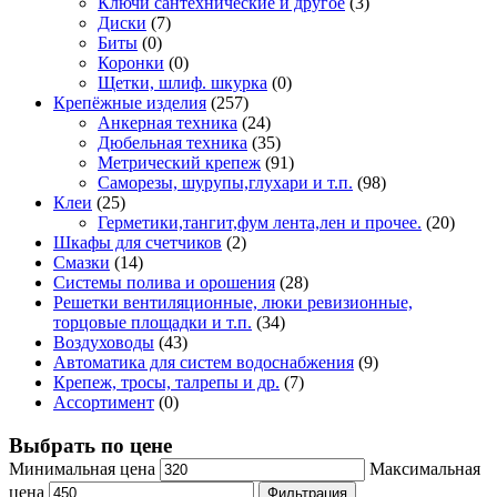
Ключи сантехнические и другое
(3)
Диски
(7)
Биты
(0)
Коронки
(0)
Щетки, шлиф. шкурка
(0)
Крепёжные изделия
(257)
Анкерная техника
(24)
Дюбельная техника
(35)
Метрический крепеж
(91)
Саморезы, шурупы,глухари и т.п.
(98)
Клеи
(25)
Герметики,тангит,фум лента,лен и прочее.
(20)
Шкафы для счетчиков
(2)
Смазки
(14)
Системы полива и орошения
(28)
Решетки вентиляционные, люки ревизионные,
торцовые площадки и т.п.
(34)
Воздуховоды
(43)
Автоматика для систем водоснабжения
(9)
Крепеж, тросы, талрепы и др.
(7)
Ассортимент
(0)
Выбрать по цене
Минимальная цена
Максимальная
цена
Фильтрация