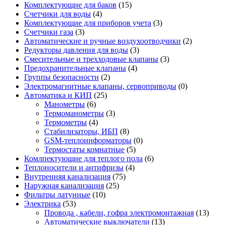
Комплектующие для баков
(15)
Счетчики для воды
(4)
Комплектующие для приборов учета
(3)
Счетчики газа
(3)
Автоматические и ручные воздухоотводчики
(2)
Редукторы давления для воды
(3)
Смесительные и трехходовые клапаны
(3)
Предохранительные клапаны
(4)
Группы безопасности
(2)
Электромагнитные клапаны, сервоприводы
(0)
Автоматика и КИП
(25)
Манометры
(6)
Термоманометры
(3)
Термометры
(4)
Стабилизаторы, ИБП
(8)
GSM-теплоинформаторы
(0)
Термостаты комнатные
(5)
Комлпектующие для теплого пола
(6)
Теплоносители и антифризы
(4)
Внутренняя канализация
(75)
Наружная канализация
(25)
Фильтры латунные
(10)
Электрика
(53)
Провода , кабели, гофра электромонтажная
(13)
Автоматические выключатели
(13)