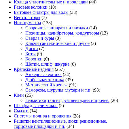
Кольца уплотнительные и прокладки
(44)
Газовые колонки
(10)
Бытовые фильтры для воды
(38)
Вентиляторы
(7)
Инструменты
(138)
Сварочные аппараты и насадки
(14)
Ножницы, калибраторы, кондукторы
(13)
Сверла и буры
(0)
Ключи сантехнические и другое
(3)
Диски
(7)
Биты
(0)
Коронки
(0)
Щетки, шлиф. шкурка
(0)
Крепёжные изделия
(257)
Анкерная техника
(24)
Дюбельная техника
(35)
Метрический крепеж
(91)
Саморезы, шурупы,глухари и т.п.
(98)
Клеи
(25)
Герметики,тангит,фум лента,лен и прочее.
(20)
Шкафы для счетчиков
(2)
Смазки
(14)
Системы полива и орошения
(28)
Решетки вентиляционные, люки ревизионные,
торцовые площадки и т.п.
(34)