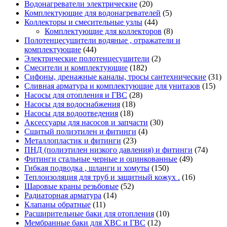
Водонагреватели электрические
(20)
Комплектующие для водонагревателей
(5)
Коллекторы и смесительные узлы
(44)
Комплектующие для коллекторов
(8)
Полотенцесушители водяные , отражатели и
комплектующие
(44)
Электрические полотенцесушители
(2)
Смесители и комплектующие
(182)
Сифоны, дренажные каналы, тросы сантехнические
(31)
Сливная арматура и комплектующие для унитазов
(15)
Насосы для отопления и ГВС
(28)
Насосы для водоснабжения
(18)
Насосы для водоотведения
(18)
Аксессуары для насосов и запчасти
(30)
Сшитый полиэтилен и фитинги
(4)
Металлопластик и фитинги
(23)
ПНД (полиэтилен низкого давления) и фитинги
(74)
Фитинги стальные черные и оцинкованные
(49)
Гибкая подводка , шланги и хомуты
(150)
Теплоизоляция для труб и защитный кожух .
(16)
Шаровые краны резьбовые
(52)
Радиаторная арматура
(14)
Клапаны обратные
(11)
Расширительные баки для отопления
(10)
Мембранные баки для ХВС и ГВС
(12)