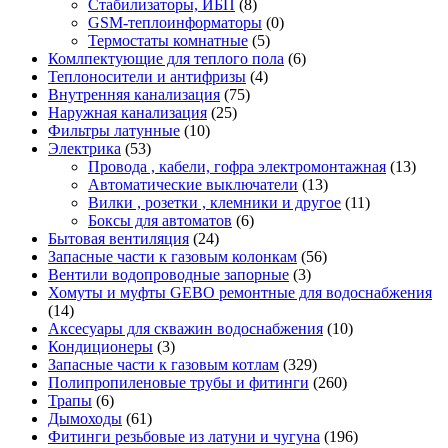
Стабилизаторы, ИБП
(8)
GSM-теплоинформаторы
(0)
Термостаты комнатные
(5)
Комлпектующие для теплого пола
(6)
Теплоносители и антифризы
(4)
Внутренняя канализация
(75)
Наружная канализация
(25)
Фильтры латунные
(10)
Электрика
(53)
Провода , кабели, гофра электромонтажная
(13)
Автоматические выключатели
(13)
Вилки , розетки , клемники и другое
(11)
Боксы для автоматов
(6)
Бытовая вентиляция
(24)
Запасные части к газовым колонкам
(56)
Вентили водопроводные запорные
(3)
Хомуты и муфты GEBO ремонтные для водоснабжения
(14)
Аксесуары для скважин водоснабжения
(10)
Кондиционеры
(3)
Запасные части к газовым котлам
(329)
Полипропиленовые трубы и фитинги
(260)
Трапы
(6)
Дымоходы
(61)
Фитинги резьбовые из латуни и чугуна
(196)