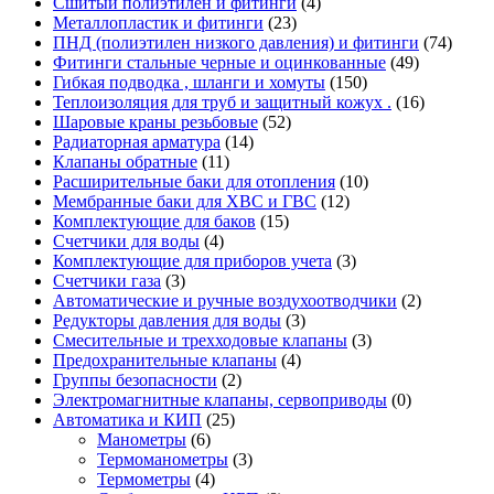
Сшитый полиэтилен и фитинги
(4)
Металлопластик и фитинги
(23)
ПНД (полиэтилен низкого давления) и фитинги
(74)
Фитинги стальные черные и оцинкованные
(49)
Гибкая подводка , шланги и хомуты
(150)
Теплоизоляция для труб и защитный кожух .
(16)
Шаровые краны резьбовые
(52)
Радиаторная арматура
(14)
Клапаны обратные
(11)
Расширительные баки для отопления
(10)
Мембранные баки для ХВС и ГВС
(12)
Комплектующие для баков
(15)
Счетчики для воды
(4)
Комплектующие для приборов учета
(3)
Счетчики газа
(3)
Автоматические и ручные воздухоотводчики
(2)
Редукторы давления для воды
(3)
Смесительные и трехходовые клапаны
(3)
Предохранительные клапаны
(4)
Группы безопасности
(2)
Электромагнитные клапаны, сервоприводы
(0)
Автоматика и КИП
(25)
Манометры
(6)
Термоманометры
(3)
Термометры
(4)