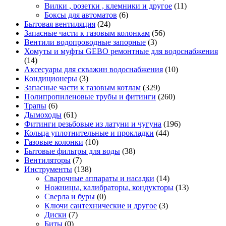
Вилки , розетки , клемники и другое
(11)
Боксы для автоматов
(6)
Бытовая вентиляция
(24)
Запасные части к газовым колонкам
(56)
Вентили водопроводные запорные
(3)
Хомуты и муфты GEBO ремонтные для водоснабжения
(14)
Аксесуары для скважин водоснабжения
(10)
Кондиционеры
(3)
Запасные части к газовым котлам
(329)
Полипропиленовые трубы и фитинги
(260)
Трапы
(6)
Дымоходы
(61)
Фитинги резьбовые из латуни и чугуна
(196)
Кольца уплотнительные и прокладки
(44)
Газовые колонки
(10)
Бытовые фильтры для воды
(38)
Вентиляторы
(7)
Инструменты
(138)
Сварочные аппараты и насадки
(14)
Ножницы, калибраторы, кондукторы
(13)
Сверла и буры
(0)
Ключи сантехнические и другое
(3)
Диски
(7)
Биты
(0)