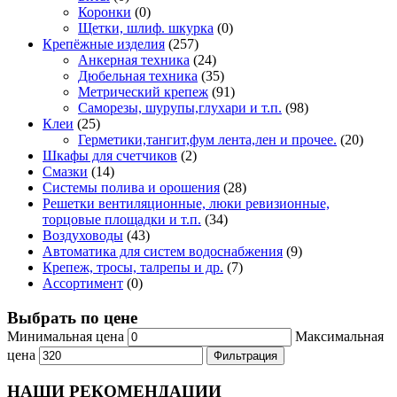
Коронки
(0)
Щетки, шлиф. шкурка
(0)
Крепёжные изделия
(257)
Анкерная техника
(24)
Дюбельная техника
(35)
Метрический крепеж
(91)
Саморезы, шурупы,глухари и т.п.
(98)
Клеи
(25)
Герметики,тангит,фум лента,лен и прочее.
(20)
Шкафы для счетчиков
(2)
Смазки
(14)
Системы полива и орошения
(28)
Решетки вентиляционные, люки ревизионные,
торцовые площадки и т.п.
(34)
Воздуховоды
(43)
Автоматика для систем водоснабжения
(9)
Крепеж, тросы, талрепы и др.
(7)
Ассортимент
(0)
Выбрать по цене
Минимальная цена
Максимальная
цена
Фильтрация
НАШИ РЕКОМЕНДАЦИИ