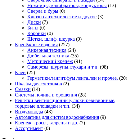
Ножницы, калибраторы, кондукторы
(13)
Сверла и буры
(0)
Ключи сантехнические и другое
(3)
Диски
(7)
Биты
(0)
Коронки
(0)
Щетки, шлиф. шкурка
(0)
Крепёжные изделия
(257)
Анкерная техника
(24)
Дюбельная техника
(35)
Метрический крепеж
(91)
Саморезы, шурупы,глухари и т.п.
(98)
Клеи
(25)
Герметики,тангит,фум лента,лен и прочее.
(20)
Шкафы для счетчиков
(2)
Смазки
(14)
Системы полива и орошения
(28)
Решетки вентиляционные, люки ревизионные,
торцовые площадки и т.п.
(34)
Воздуховоды
(43)
Автоматика для систем водоснабжения
(9)
Крепеж, тросы, талрепы и др.
(7)
Ассортимент
(0)