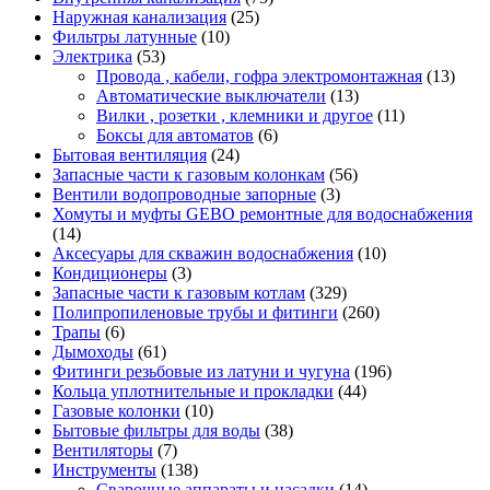
Наружная канализация
(25)
Фильтры латунные
(10)
Электрика
(53)
Провода , кабели, гофра электромонтажная
(13)
Автоматические выключатели
(13)
Вилки , розетки , клемники и другое
(11)
Боксы для автоматов
(6)
Бытовая вентиляция
(24)
Запасные части к газовым колонкам
(56)
Вентили водопроводные запорные
(3)
Хомуты и муфты GEBO ремонтные для водоснабжения
(14)
Аксесуары для скважин водоснабжения
(10)
Кондиционеры
(3)
Запасные части к газовым котлам
(329)
Полипропиленовые трубы и фитинги
(260)
Трапы
(6)
Дымоходы
(61)
Фитинги резьбовые из латуни и чугуна
(196)
Кольца уплотнительные и прокладки
(44)
Газовые колонки
(10)
Бытовые фильтры для воды
(38)
Вентиляторы
(7)
Инструменты
(138)
Сварочные аппараты и насадки
(14)