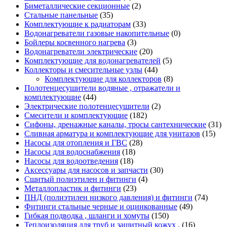
Биметаллические секционные
(2)
Стальные панельные
(35)
Комплектующие к радиаторам
(33)
Водонагреватели газовые накопительные
(0)
Бойлеры косвенного нагрева
(3)
Водонагреватели электрические
(20)
Комплектующие для водонагревателей
(5)
Коллекторы и смесительные узлы
(44)
Комплектующие для коллекторов
(8)
Полотенцесушители водяные , отражатели и
комплектующие
(44)
Электрические полотенцесушители
(2)
Смесители и комплектующие
(182)
Сифоны, дренажные каналы, тросы сантехнические
(31)
Сливная арматура и комплектующие для унитазов
(15)
Насосы для отопления и ГВС
(28)
Насосы для водоснабжения
(18)
Насосы для водоотведения
(18)
Аксессуары для насосов и запчасти
(30)
Сшитый полиэтилен и фитинги
(4)
Металлопластик и фитинги
(23)
ПНД (полиэтилен низкого давления) и фитинги
(74)
Фитинги стальные черные и оцинкованные
(49)
Гибкая подводка , шланги и хомуты
(150)
Теплоизоляция для труб и защитный кожух .
(16)